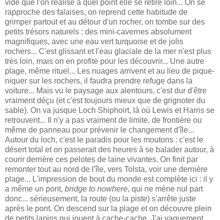
vide que l'on réalise à quel point elle se retire loin... On se
rapproche des falaises, on reprend cette habitude de
grimper partout et au détour d'un rocher, on tombe sur des
petits trésors naturels : des mini-cavernes absolument
magnifiques, avec une eau vert turquoise et de jolis
rochers... C'est glissant et l'eau glaciale de la mer n'est plus
très loin, mais on en profite pour les découvrir... Une autre
plage, même rituel... Les nuages arrivent et au lieu de pique-
niquer sur les rochers, il faudra prendre refuge dans la
voiture... Mais vu le paysage aux alentours, c'est dur d'être
vraiment déçu (et c'est toujours mieux que de grignoter du
sable). On va jusque Loch Shiphoirt, là où Lewis et Harris se
retrouvent... Il n'y a pas vraiment de limite, de frontière ou
même de panneau pour prévenir le changement d'île...
Autour du loch, c'est le paradis pour les moutons : c'est le
désert total et on passerait des heures à se balader autour, à
courir derrière ces pelotes de laine vivantes. On finit par
remonter tout au nord de l'île, vers Tolsta, voir une dernière
plage... L'impression de bout du monde est complète ici : il y
a même un pont,
bridge to nowhere
, qui ne mène nul part
donc... sérieusement, la route (ou la piste) s'arrête juste
après le pont. On descend sur la plage et on découvre plein
de petits lapins qui jouent à cache-cache. J'ai vaguement