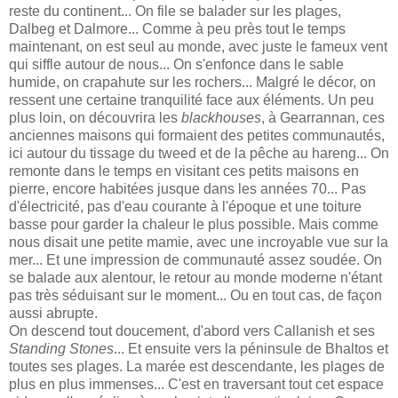
reste du continent... On file se balader sur les plages,
Dalbeg et Dalmore... Comme à peu près tout le temps
maintenant, on est seul au monde, avec juste le fameux vent
qui siffle autour de nous... On s'enfonce dans le sable
humide, on crapahute sur les rochers... Malgré le décor, on
ressent une certaine tranquilité face aux éléments. Un peu
plus loin, on découvrira les
blackhouses
, à Gearrannan, ces
anciennes maisons qui formaient des petites communautés,
ici autour du tissage du tweed et de la pêche au hareng... On
remonte dans le temps en visitant ces petits maisons en
pierre, encore habitées jusque dans les années 70... Pas
d'électricité, pas d'eau courante à l'époque et une toiture
basse pour garder la chaleur le plus possible. Mais comme
nous disait une petite mamie, avec une incroyable vue sur la
mer... Et une impression de communauté assez soudée. On
se balade aux alentour, le retour au monde moderne n'étant
pas très séduisant sur le moment... Ou en tout cas, de façon
aussi abrupte.
On descend tout doucement, d'abord vers Callanish et ses
Standing Stones
... Et ensuite vers la péninsule de Bhaltos et
toutes ses plages. La marée est descendante, les plages de
plus en plus immenses... C'est en traversant tout cet espace