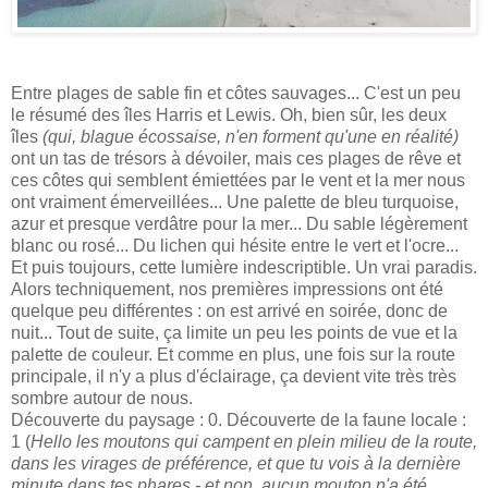
Entre plages de sable fin et côtes sauvages... C'est un peu
le résumé des îles Harris et Lewis. Oh, bien sûr, les deux
îles
(qui, blague écossaise, n'en forment qu'une en réalité)
ont un tas de trésors à dévoiler, mais ces plages de rêve et
ces côtes qui semblent émiettées par le vent et la mer nous
ont vraiment émerveillées... Une palette de bleu turquoise,
azur et presque verdâtre pour la mer... Du sable légèrement
blanc ou rosé... Du lichen qui hésite entre le vert et l'ocre...
Et puis toujours, cette lumière indescriptible. Un vrai paradis.
Alors techniquement, nos premières impressions ont été
quelque peu différentes : on est arrivé en soirée, donc de
nuit... Tout de suite, ça limite un peu les points de vue et la
palette de couleur. Et comme en plus, une fois sur la route
principale, il n'y a plus d'éclairage, ça devient vite très très
sombre autour de nous.
Découverte du paysage : 0. Découverte de la faune locale :
1 (
Hello les moutons qui campent en plein milieu de la route,
dans les virages de préférence, et que tu vois à la dernière
minute dans tes phares - et non, aucun mouton n'a été