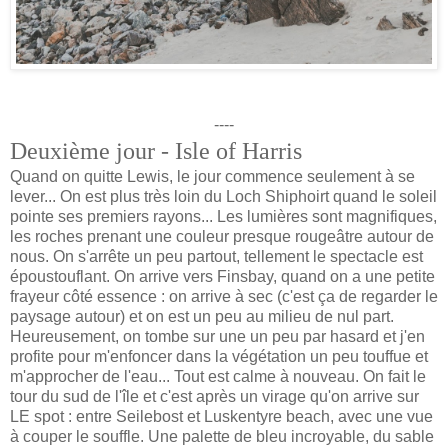
----
Deuxième jour - Isle of Harris
Quand on quitte Lewis, le jour commence seulement à se
lever... On est plus très loin du Loch Shiphoirt quand le soleil
pointe ses premiers rayons... Les lumières sont magnifiques,
les roches prenant une couleur presque rougeâtre autour de
nous. On s'arrête un peu partout, tellement le spectacle est
époustouflant. On arrive vers Finsbay, quand on a une petite
frayeur côté essence : on arrive à sec (c'est ça de regarder le
paysage autour) et on est un peu au milieu de nul part.
Heureusement, on tombe sur une un peu par hasard et j'en
profite pour m'enfoncer dans la végétation un peu touffue et
m'approcher de l'eau... Tout est calme à nouveau. On fait le
tour du sud de l'île et c'est après un virage qu'on arrive sur
LE spot : entre Seilebost et Luskentyre beach, avec une vue
à couper le souffle. Une palette de bleu incroyable, du sable